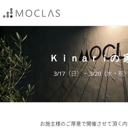
Ｋｉｎａｒｉの 
3/17（日）・ 3/20（水・祝
お施主様のご厚意で開催させて頂く内