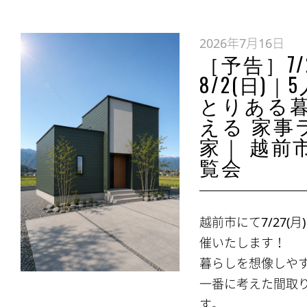
2026年7月16日
［予告］7/
8/2(日)
とりある
える 家事
家｜ 越前
覧会
越前市にて7/27(月
催いたします！
暮らしを想像しや
一番に考えた間取
す。