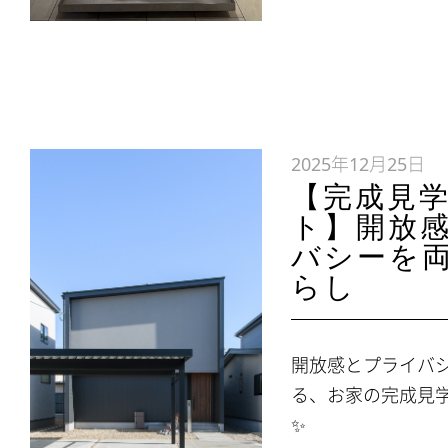
2025年12月25日
【完成見
ト】開放
バシーを
らし
開放感とプライバ
る、お家の完成見
✨