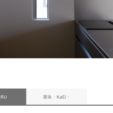
ORU
家永‐KaEi‐