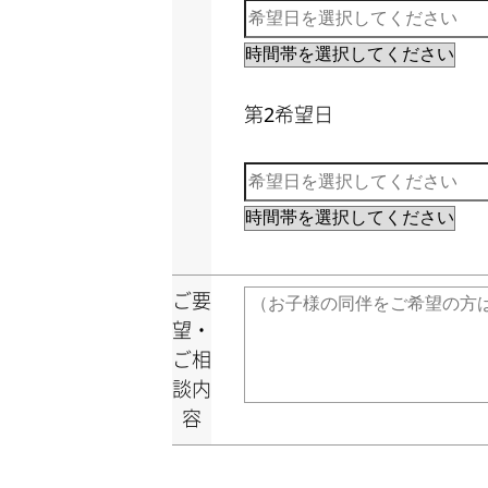
第2希望日
ご要
望・
ご相
談内
容