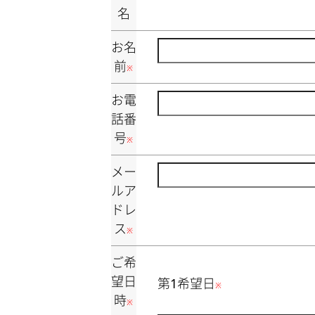
名
お名
前
※
お電
話番
号
※
メー
ルア
ドレ
ス
※
ご希
望日
第1希望日
※
時
※