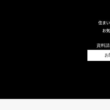
住まい
お気
資料請
お